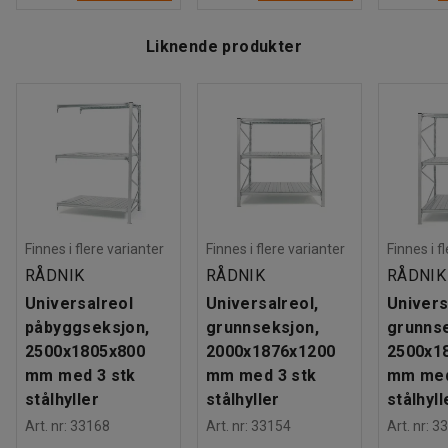
Liknende produkter
Finnes i flere varianter
Finnes i flere varianter
Finnes i f
RÅDNIK
RÅDNIK
RÅDNIK
Universalreol
Universalreol,
Univers
påbyggseksjon,
grunnseksjon,
grunns
2500x1805x800
2000x1876x1200
2500x1
mm med 3 stk
mm med 3 stk
mm med
stålhyller
stålhyller
stålhyll
Art. nr
:
33168
Art. nr
:
33154
Art. nr
:
33