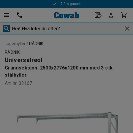
7 års garanti
Rask levering
Lagerhyller
RÅDNIK
RÅDNIK
Universalreol
Grunnseksjon, 2500x2776x1200 mm med 3 stk
stålhyller
Art. nr
:
33167