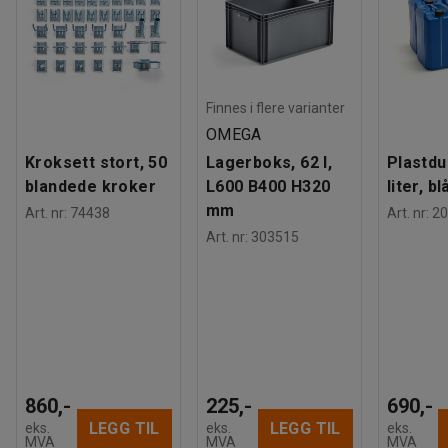
Finnes i flere varianter
OMEGA
Kroksett stort, 50
Lagerboks, 62 l,
Plastdu
blandede kroker
L600 B400 H320
liter, bl
mm
Art. nr
:
74438
Art. nr
:
20
Art. nr
:
303515
860,-
225,-
690,-
LEGG TIL
LEGG TIL
eks.
eks.
eks.
MVA
MVA
MVA