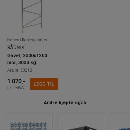
Materiale hylle
:
Stål
Antall hyller
:
3
Maksbelastning hylle
:
500
kg
Vekt
:
160,09
kg
Finnes i flere varianter
RÅDNIK
Gavel, 2000x1200
mm, 3000 kg
Art. nr
:
33212
1 070,-
LEGG TIL
eks. MVA
Andre kjøpte også