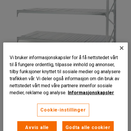
Vi bruker informasjonskapsler for å få nettstedet vårt
til å fungere ordentlig, tilpasse innhold og annonser,
tilby funksjoner knyttet til sosiale medier og analysere
trafikken vår. Vi deler også informasjon om din bruk av
nettstedet vårt med våre partnere innenfor sosiale
For universalreoler
medier, reklame og analyse.
Informasjonskapsler
Optimert oppbevaring
Robust
Cookie-instillinger
Påbyggsseksjon med gavl og tre hyller for universalreol.
Les mer
Avvis alle
Godta alle cookier