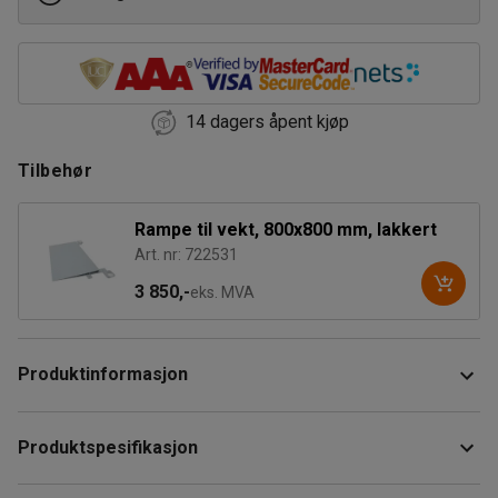
14 dagers åpent kjøp
Tilbehør
Rampe til vekt, 800x800 mm, lakkert
Art. nr: 722531
3 850,-
eks. MVA
Produktinformasjon
Dette er en gods- og pakkevekt som er typegodkjent i
Produktspesifikasjon
henhold til OIML og tilpasset tung veiing, for eksempel
transportvogner og gaffeltrucker. Den passer utmerket for
Lengde
:
800
mm