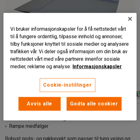
Vi bruker informasjonskapsler for å få nettstedet vårt
til å fungere ordentlig, tilpasse innhold og annonser,
tilby funksjoner knyttet til sosiale medier og analysere
trafikken vår. Vi deler også informasjon om din bruk av
nettstedet vårt med våre partnere innenfor sosiale
medier, reklame og analyse.
Informasjonskapsler
Liknende produkter
Cookie-instillinger
Avvis alle
Godta alle cookier
Robust stålkonstruksjon
For tøffe, industrielle omgivelser
Rampe medfølger
Robust gods- og pakkevekt som passer til tung veiing og