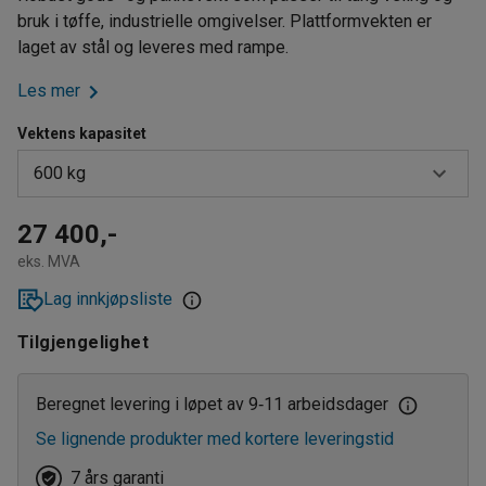
bruk i tøffe, industrielle omgivelser. Plattformvekten er
laget av stål og leveres med rampe.
Les mer
Vektens kapasitet
600 kg
1500 kg
27 400,-
eks. MVA
300 kg
Lag innkjøpsliste
600 kg
Tilgjengelighet
Beregnet levering i løpet av 9
11 arbeidsdager
‑
Se lignende produkter med kortere leveringstid
7 års garanti