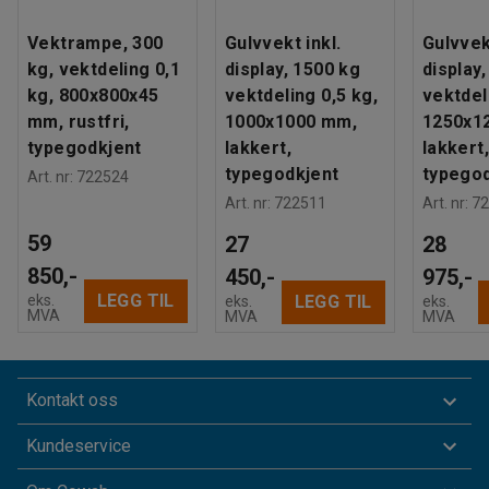
Vektrampe, 300
Gulvvekt inkl.
Gulvvek
kg, vektdeling 0,1
display, 1500 kg
display,
kg, 800x800x45
vektdeling 0,5 kg,
vektdel
mm, rustfri,
1000x1000 mm,
1250x1
typegodkjent
lakkert,
lakkert,
typegodkjent
typegod
Art. nr
:
722524
Art. nr
:
722511
Art. nr
:
72
59
27
28
850,-
450,-
975,-
LEGG TIL
eks.
LEGG TIL
eks.
eks.
MVA
MVA
MVA
Kontakt oss
Kundeservice