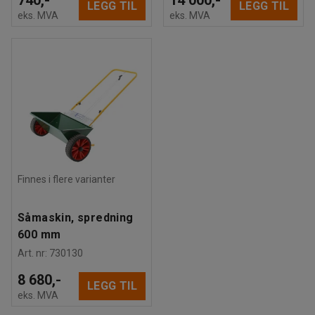
LEGG TIL
LEGG TIL
eks. MVA
eks. MVA
Finnes i flere varianter
Såmaskin, spredning
600 mm
Art. nr
:
730130
8 680,-
LEGG TIL
eks. MVA