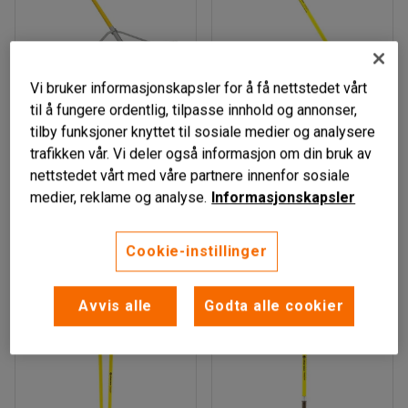
Vi bruker informasjonskapsler for å få nettstedet vårt
Finnes i flere varianter
til å fungere ordentlig, tilpasse innhold og annonser,
tilby funksjoner knyttet til sosiale medier og analysere
Planeringsrive/rake,
Krafse, 1300 mm
trafikken vår. Vi deler også informasjon om din bruk av
aluminium, 1700x920
Art. nr
:
730122
nettstedet vårt med våre partnere innenfor sosiale
mm
medier, reklame og analyse.
Informasjonskapsler
Art. nr
:
730170
1 180,-
745,-
Cookie-instillinger
LEGG TIL
LEGG TIL
eks. MVA
eks. MVA
Avvis alle
Godta alle cookier