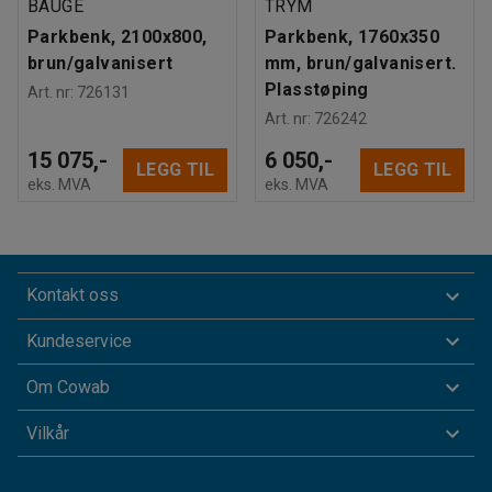
BAUGE
TRYM
Parkbenk, 2100x800,
Parkbenk, 1760x350
brun/galvanisert
mm, brun/galvanisert.
Plasstøping
Art. nr
:
726131
Art. nr
:
726242
15 075,-
6 050,-
LEGG TIL
LEGG TIL
eks. MVA
eks. MVA
Kontakt oss
Kundeservice
Om Cowab
Vilkår