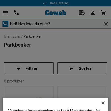
Rask levering
Utemøbler
Parkbenker
Parkbenker
Filtrer
Sorter
8 produkter
Vi bruker informasjonskapsler for å få nettstedet vårt