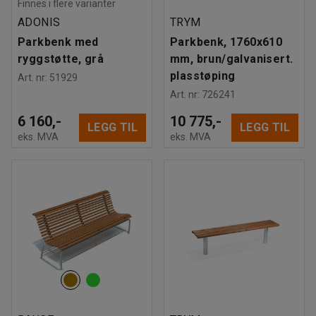
Finnes i flere varianter
ADONIS
TRYM
Parkbenk med
Parkbenk, 1760x610
ryggstøtte, grå
mm, brun/galvanisert.
plasstøping
Art. nr
:
51929
Art. nr
:
726241
6 160,-
10 775,-
LEGG TIL
LEGG TIL
eks. MVA
eks. MVA