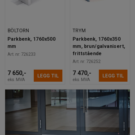
BÖLTORN
TRYM
Parkbenk, 1760x500
Parkbenk, 1760x350
mm
mm, brun/galvanisert,
frittstående
Art. nr
:
726233
Art. nr
:
726252
7 650,-
7 470,-
LEGG TIL
LEGG TIL
eks. MVA
eks. MVA