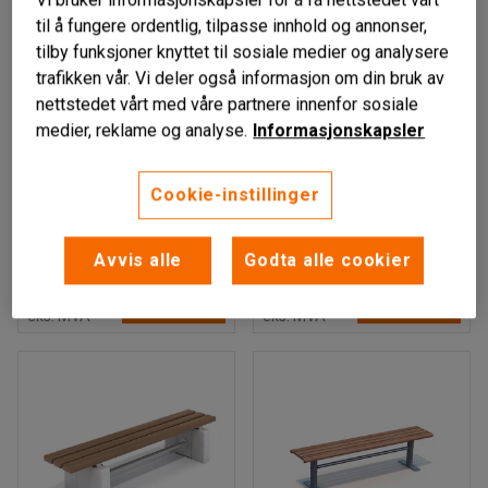
til å fungere ordentlig, tilpasse innhold og annonser,
tilby funksjoner knyttet til sosiale medier og analysere
trafikken vår. Vi deler også informasjon om din bruk av
nettstedet vårt med våre partnere innenfor sosiale
medier, reklame og analyse.
Informasjonskapsler
BÖLTORN
TRYM
Parkbenk, 1760x590
Parkbenk, 1760x610
Cookie-instillinger
mm, brun/galvanisert,
Art. nr
:
726232
Frittstående
Art. nr
:
726251
Avvis alle
Godta alle cookier
9 945,-
12 750,-
LEGG TIL
LEGG TIL
eks. MVA
eks. MVA