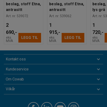
beslag, stoff Etna,
beslag, stoff Etna,
beslag,
antrasitt
antrasitt
lys grå
Art. nr
:
539072
Art. nr
:
539062
Art. nr
:
53
2
1
1
690,-
915,-
720,-
LEGG TIL
LEGG TIL
eks.
eks.
eks.
MVA
MVA
MVA
Kontakt oss
Kundeservice
Om Cowab
Vilkår