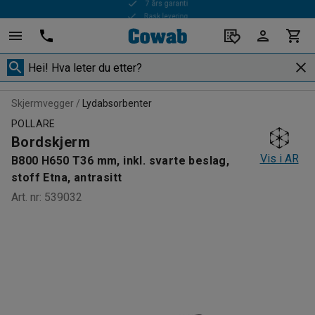
Rask levering
Skjermvegger
Lydabsorbenter
POLLARE
Bordskjerm
Vis i AR
B800 H650 T36 mm, inkl. svarte beslag,
stoff Etna, antrasitt
Art. nr
:
539032