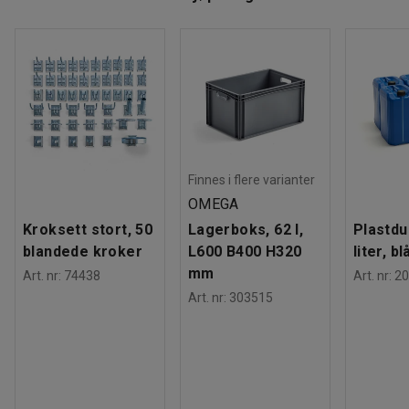
Finnes i flere varianter
OMEGA
Kroksett stort, 50
Lagerboks, 62 l,
Plastdu
blandede kroker
L600 B400 H320
liter, bl
mm
Art. nr
:
74438
Art. nr
:
20
Art. nr
:
303515