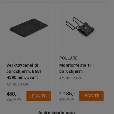
Anbefalt antall personer til håndtering
:
1
Beregnet håndteringstid/person
:
10
Min
Vekt
:
5,86
kg
Montering
:
Leveres umontert
Tester
:
ISO 354, EN 1023-2, EN 1023-3, EN 1023-1
Kvalitets- og miljømerking
:
Möbelfakta 220250124, EPD
POLLARE
Verktøypanel til
Monitorfeste til
bordskjerm, B681
bordskjerm
H390 mm, svart
Art. nr
:
128691
Art. nr
:
539341
1 185,-
480,-
LEGG TIL
LEGG TIL
eks. MVA
eks. MVA
Andre kjøpte også