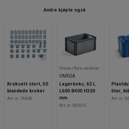
Andre kjøpte også
Finnes i flere varianter
OMEGA
Kroksett stort, 50
Lagerboks, 62 l,
Plastdu
blandede kroker
L600 B400 H320
liter, bl
mm
Art. nr
:
74438
Art. nr
:
20
Art. nr
:
303515