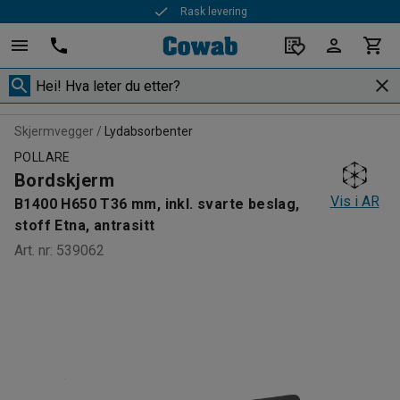
Rask levering
Skjermvegger
Lydabsorbenter
POLLARE
Bordskjerm
Vis i AR
B1400 H650 T36 mm, inkl. svarte beslag,
stoff Etna, antrasitt
Art. nr
:
539062