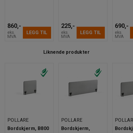
860,-
225,-
690,-
LEGG TIL
LEGG TIL
eks.
eks.
eks.
MVA
MVA
MVA
Liknende produkter
POLLARE
POLLARE
POLLA
Bordskjerm, B800
Bordskjerm,
Bordsk