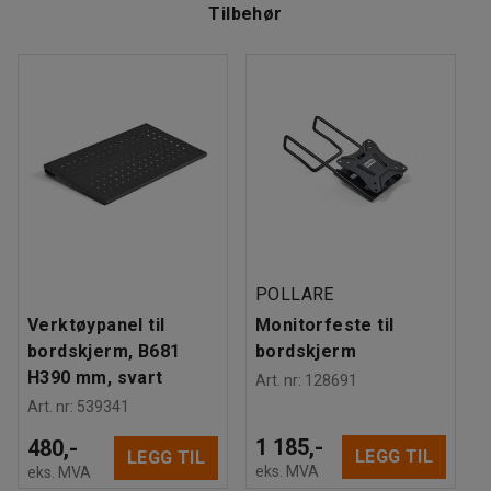
Fargekode
:
RAL 9005
Tilbehør
Materiale stopping
:
Steinull
Anbefalt antall personer til håndtering
:
1
Beregnet håndteringstid/person
:
10
Min
Vekt
:
9,36
kg
Montering
:
Leveres umontert
Tester
:
ISO 354, EN 1023-2, EN 1023-3, EN 1023-1
Kvalitets- og miljømerking
:
Möbelfakta 220250124, EPD
POLLARE
Verktøypanel til
Monitorfeste til
bordskjerm, B681
bordskjerm
H390 mm, svart
Art. nr
:
128691
Art. nr
:
539341
1 185,-
480,-
LEGG TIL
LEGG TIL
eks. MVA
eks. MVA