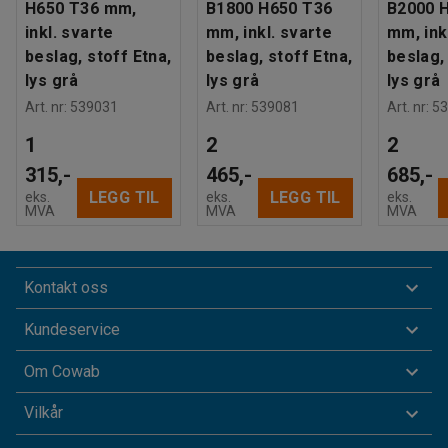
H650 T36 mm,
B1800 H650 T36
B2000 
inkl. svarte
mm, inkl. svarte
mm, ink
beslag, stoff Etna,
beslag, stoff Etna,
beslag,
lys grå
lys grå
lys grå
Art. nr
:
539031
Art. nr
:
539081
Art. nr
:
53
1
2
2
315,-
465,-
685,-
LEGG TIL
LEGG TIL
eks.
eks.
eks.
MVA
MVA
MVA
Kontakt oss
Kundeservice
Om Cowab
Vilkår