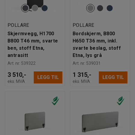
POLLARE
POLLARE
Skjermvegg, H1700
Bordskjerm, B800
B800 T46 mm, svarte
H650 T36 mm, inkl.
ben, stoff Etna,
svarte beslag, stoff
antrasitt
Etna, lys grå
Art. nr
:
539322
Art. nr
:
539031
3 510,-
1 315,-
LEGG TIL
LEGG TIL
eks. MVA
eks. MVA