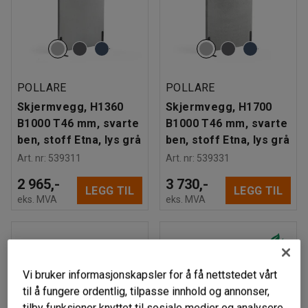
POLLARE
POLLARE
Skjermvegg, H1360
Skjermvegg, H1700
B1000 T46 mm, svarte
B1000 T46 mm, svarte
ben, stoff Etna, lys grå
ben, stoff Etna, lys grå
Art. nr
:
539311
Art. nr
:
539331
2 965,-
3 730,-
LEGG TIL
LEGG TIL
eks. MVA
eks. MVA
Vi bruker informasjonskapsler for å få nettstedet vårt
til å fungere ordentlig, tilpasse innhold og annonser,
tilby funksjoner knyttet til sosiale medier og analysere