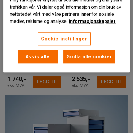
trafikken vår. Vi deler også informasjon om din bruk av
nettstedet vårt med våre partnere innenfor sosiale
medier, reklame og analyse.
Informasjonskapsler
ROSETT
POLLARE
Lydabsorbent, 8-pk.,
Skjermvegg, H1360
Cookie-instillinger
H600 B600 T11 mm,
B800 T46 mm, svarte
svart
ben, stoff Etna,
Avvis alle
Godta alle cookier
antrasitt
Art. nr
:
138524
Art. nr
:
539302
1 740,-
2 635,-
LEGG TIL
LEGG TIL
eks. MVA
eks. MVA