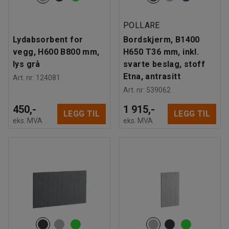
POLLARE
Lydabsorbent for
Bordskjerm, B1400
vegg, H600 B800 mm,
H650 T36 mm, inkl.
lys grå
svarte beslag, stoff
Etna, antrasitt
Art. nr
:
124081
Art. nr
:
539062
450,-
1 915,-
LEGG TIL
LEGG TIL
eks. MVA
eks. MVA