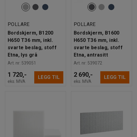
POLLARE
POLLARE
Bordskjerm, B1200
Bordskjerm, B1600
H650 T36 mm, inkl.
H650 T36 mm, inkl.
svarte beslag, stoff
svarte beslag, stoff
Etna, lys grå
Etna, antrasitt
Art. nr
:
539051
Art. nr
:
539072
1 720,-
2 690,-
LEGG TIL
LEGG TIL
eks. MVA
eks. MVA