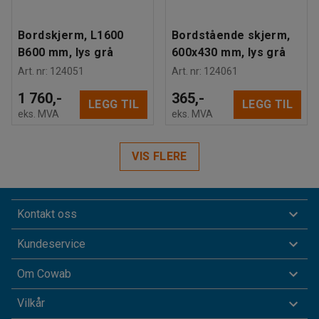
Bordskjerm, L1600
Bordstående skjerm,
B600 mm, lys grå
600x430 mm, lys grå
Art. nr
:
124051
Art. nr
:
124061
1 760,-
365,-
LEGG TIL
LEGG TIL
eks. MVA
eks. MVA
VIS FLERE
Kontakt oss
Kundeservice
Om Cowab
Vilkår