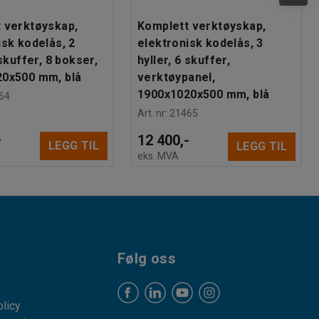
 verktøyskap,
Komplett verktøyskap,
isk kodelås, 2
elektronisk kodelås, 3
 skuffer, 8 bokser,
hyller, 6 skuffer,
0x500 mm, blå
verktøypanel,
1900x1020x500 mm, blå
64
Art. nr
:
21465
-
12 400,-
LEGG TIL
LEGG TIL
eks. MVA
Følg oss
licy