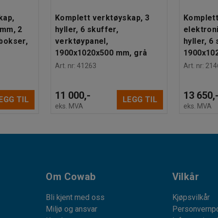
ød
kap,
Komplett verktøyskap, 3
Komplett
 mm, 2
hyller, 6 skuffer,
elektron
 bokser,
verktøypanel,
hyller, 6
1900x1020x500 mm, grå
1900x102
Art. nr
:
41263
Art. nr
:
214
11 000,-
13 650,
EGG TIL
LEGG TIL
eks. MVA
eks. MVA
Om Cowab
Vilkår
Bli kjent med oss
Kjøpsvilkår
Miljø og ansvar
Personvernpo