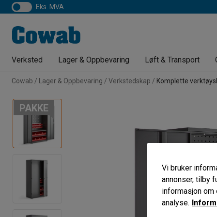
eks. MVA
Verksted
Lager & Oppbevaring
Løft & Transport
Cowab
Lager & Oppbevaring
Verkstedskap
Komplette verktøy
PAKKE
Vi bruker informa
annonser, tilby f
informasjon om d
analyse.
Inform