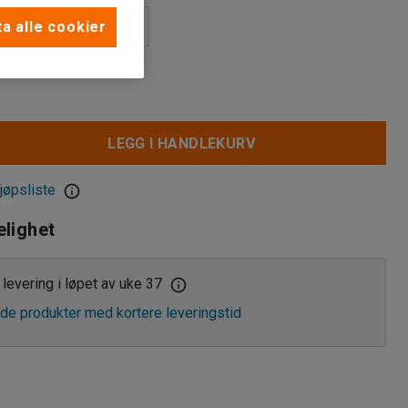
s
a alle cookier
nisk kodelås
ås
LEGG I HANDLEKURV
jøpsliste
elighet
levering i løpet av uke 37
de produkter med kortere leveringstid