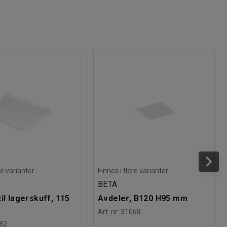
re varianter
Finnes i flere varianter
BETA
il lagerskuff, 115
Avdeler, B120 H95 mm
Art. nr
:
31068
82