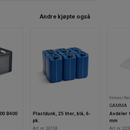
Andre kjøpte også
 mørk grå
mm, mørkegrå
Finnes i fle
GAMMA
600 B400
Plastdunk, 25 liter, blå, 6-
Avdeler t
pk.
mm
Art. nr
:
20158
Art. nr
:
223