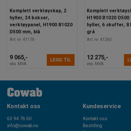
Lagerboks, serie -75, L170 B105 H75 mm, r
Komplett verktøyskap, 2
Komplett verktøys
Lengde:
170 mm
hyller, 24 bokser,
H1900 B1020 D500
Høyde:
75 mm
verktøypanel, H1900 B1020
hyller, 6 skuffer, 8
Bredde:
105 mm
D500 mm, blå
grå
Volum:
1,1 L
...
Art. nr
:
41176
Art. nr
:
41260
Vis mer
9 065,-
12 275,-
LEGG TIL
L
eks. MVA
eks. MVA
Kontakt oss
Kundeservice
63 94 76 60
Kontakt oss
info@cowab.no
Bestilling