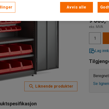
Nøkkellå
llinger
Avvis alle
Godt
Elektro
9 065,-
eks. MVA
Nøkkell
Lag innk
Tilgjeng
Beregnet 
Se lignen
Liknende produkter
uktspesifikasjon