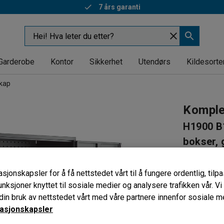
7 års garanti
Garderobe
Kontor
Sikkerhet
Utendørs
Kildesorte
skap
Komple
H1900 B1
bokser, 
Art. nr
:
412
sjonskapsler for å få nettstedet vårt til å fungere ordentlig, til
Komplett
unksjoner knyttet til sosiale medier og analysere trafikken vår. V
24 bokse
in bruk av nettstedet vårt med våre partnere innenfor sosiale m
Flyttbare 
asjonskapsler
Låstype