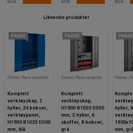
MVA
MVA
MVA
Farge:
Lys grå
Fargekode:
RAL 7035
...
Liknende produkter
Vis mer
Kroksett, 25 stk. ass. kroker
PAKKE
PAKKE
PAKK
Hullbilde:
9x9 mm
Materiale:
Elforsinket
Antall kroker:
25
Ment for:
c/c 38 mm
...
Vis mer
Lagerboks, serie -75, L170 B105 H75 mm,
Finnes i flere varianter
Finnes i flere varianter
Finnes i f
rød
Lengde:
170 mm
Komplett
Komplett
Komple
Høyde:
75 mm
verktøyskap, 2
verktøyskap,
verktøy
Bredde:
105 mm
hyller, 24 bokser,
H1900 B1020 D500
hyller, 
Volum:
1,1 L
...
verktøypanel,
mm, 2 hyller, 6
verktøy
H1900 B1020 D500
skuffer, 8 bokser,
1900x1
Vis mer
mm, blå
grå
mm, gr