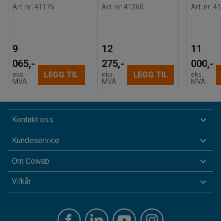
Art. nr
:
41176
Art. nr
:
41260
Art. nr
:
41
9
12
11
065,-
275,-
000,-
LEGG TIL
LEGG TIL
eks.
eks.
eks.
MVA
MVA
MVA
Kontakt oss
Kundeservice
Om Cowab
Vilkår