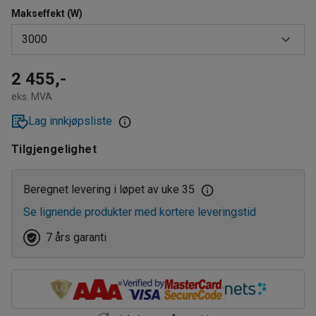
Makseffekt (W)
3000
2000
2 455,-
eks. MVA
3000
Lag innkjøpsliste
5000
Tilgjengelighet
9000
15000
Beregnet levering i løpet av uke 35
Se lignende produkter med kortere leveringstid
7 års garanti