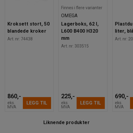
Finnes i flere varianter
OMEGA
Kroksett stort, 50
Lagerboks, 62 l,
Plastdu
blandede kroker
L600 B400 H320
liter, bl
mm
Art. nr
:
74438
Art. nr
:
20
Art. nr
:
303515
860,-
225,-
690,-
LEGG TIL
LEGG TIL
eks.
eks.
eks.
MVA
MVA
MVA
Liknende produkter