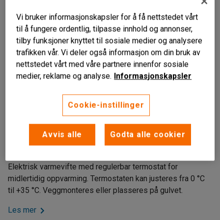
Vi bruker informasjonskapsler for å få nettstedet vårt
til å fungere ordentlig, tilpasse innhold og annonser,
tilby funksjoner knyttet til sosiale medier og analysere
trafikken vår. Vi deler også informasjon om din bruk av
nettstedet vårt med våre partnere innenfor sosiale
medier, reklame og analyse.
Informasjonskapsler
Liknende produkter
Cookie-instillinger
Regulerbar termostat
Avvis alle
Godta alle cookier
Kan veggmonteres
Med bærehåndtak
Elektrisk varmevifte med regulerbar termostat for
midlertidig oppvarming. Termostaten kan justeres fra 0 °C
til +35 °C. Veggmonteres eller plasseres på gulvet.
Les mer