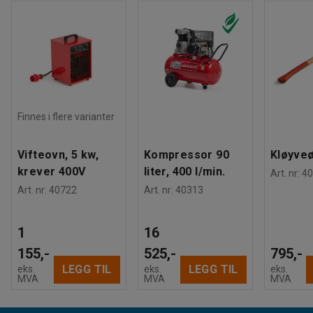
Finnes i flere varianter
Vifteovn, 5 kw,
Kompressor 90
Kløyve
krever 400V
liter, 400 l/min.
Art. nr
:
40
Art. nr
:
40722
Art. nr
:
40313
1
16
155,-
525,-
795,-
LEGG TIL
LEGG TIL
eks.
eks.
eks.
MVA
MVA
MVA