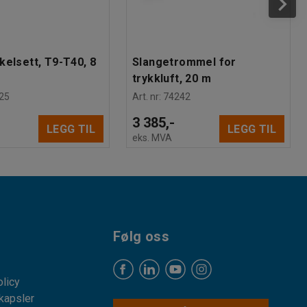
kelsett, T9-T40, 8
Slangetrommel for
trykkluft, 20 m
25
Art. nr
:
74242
3 385,-
LEGG TIL
LEGG TIL
eks. MVA
Følg oss
licy
kapsler