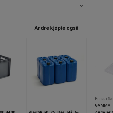
ingskabel med stikk.
 stikk på 32 A (CEE-uttak).
Andre kjøpte også
Finnes i fle
GAMMA
600 B400
Plastdunk, 25 liter, blå, 6-
Avdeler t