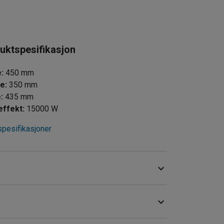
uktspesifikasjon
e
:
450
mm
de
:
350
mm
e
:
435
mm
effekt
:
15000
W
spesifikasjoner
il +35 °C. Termostaten måler temperaturen på