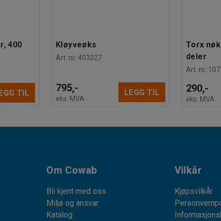
r, 400
Kløyveøks
Torx nøk
deler
Art. nr
:
403027
Art. nr
:
107
795,-
290,-
LEGG TIL
EGG TIL
eks. MVA
eks. MVA
Om Cowab
Vilkår
Bli kjent med oss
Kjøpsvilkår
Miljø og ansvar
Personvernpo
Katalog
Informasjons