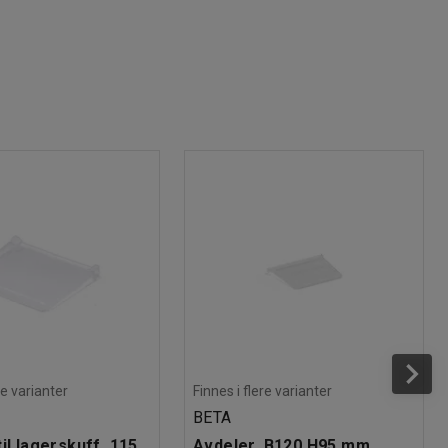
re varianter
Finnes i flere varianter
BETA
il lagerskuff, 115
Avdeler, B120 H95 mm