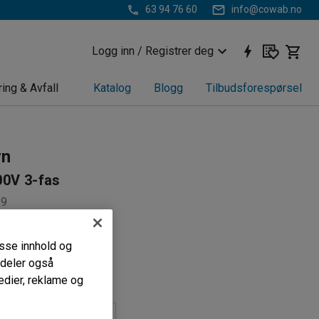
63 94 76 60
info@cowab.no
Logg inn / Registrer deg
ring & Avfall
Katalog
Blogg
Tilbudsforespørsel
vn
00V 3-fas
39
r termostat
passe innhold og
monteres
i deler også
håndtak
edier, reklame og
(W)