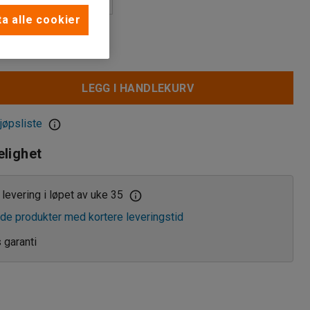
a alle cookier
LEGG I HANDLEKURV
jøpsliste
elighet
levering i løpet av uke 35
de produkter med kortere leveringstid
s garanti