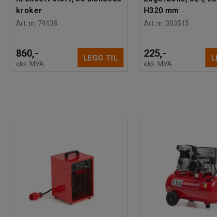
kroker
H320 mm
Art. nr
:
74438
Art. nr
:
303515
860,-
225,-
LEGG TIL
L
eks. MVA
eks. MVA