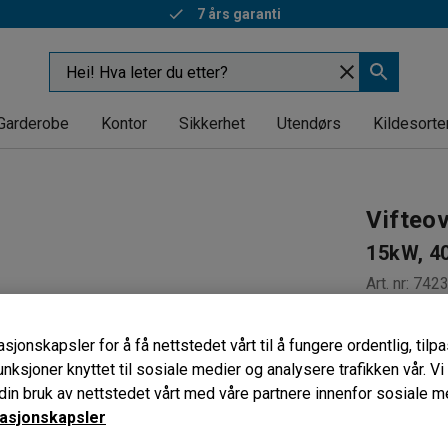
7 års garanti
Garderobe
Kontor
Sikkerhet
Utendørs
Kildesorte
Vifteo
15kW, 4
Art. nr
:
742
Regulerba
sjonskapsler for å få nettstedet vårt til å fungere ordentlig, til
Kan vegg
unksjoner knyttet til sosiale medier og analysere trafikken vår. V
Med bære
in bruk av nettstedet vårt med våre partnere innenfor sosiale m
Makseffekt 
asjonskapsler
15000