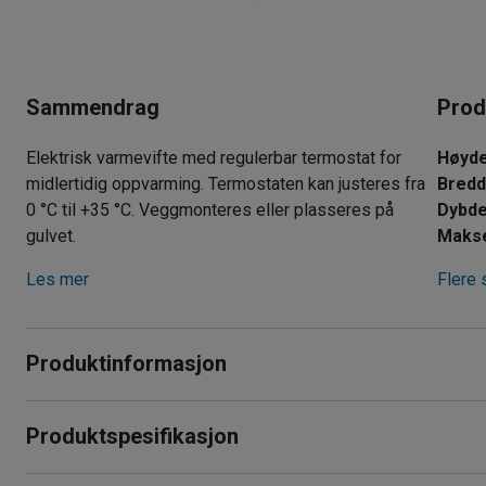
Sammendrag
Prod
Elektrisk varmevifte med regulerbar termostat for
Høyd
midlertidig oppvarming. Termostaten kan justeres fra
Bred
0 °C til +35 °C. Veggmonteres eller plasseres på
Dybd
gulvet.
Maks
Les mer
Flere 
Produktinformasjon
Elektrisk varmevifte der termostaten kan justeres fra 0 °C t
Produktspesifikasjon
luften som kommer inn, og dette gir høy nøyaktighet.
Høyde
:
450
mm