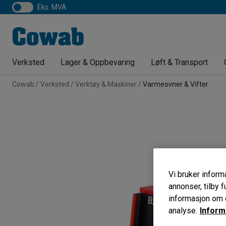
eks. MVA
Verksted
Lager & Oppbevaring
Løft & Transport
Cowab
Verksted
Verktøy & Maskiner
Varmeovner & Vifter
Vi bruker informa
annonser, tilby f
informasjon om d
analyse.
Inform