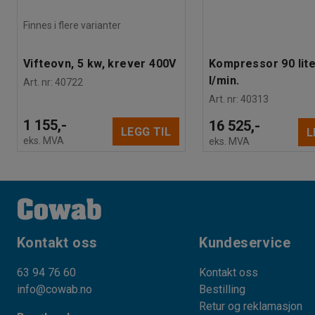
Finnes i flere varianter
Vifteovn, 5 kw, krever 400V
Kompressor 90 lite
l/min.
Art. nr
:
40722
Art. nr
:
40313
1 155,-
16 525,-
LEGG TIL
L
eks. MVA
eks. MVA
Kontakt oss
Kundeservice
63 94 76 60
Kontakt oss
info@cowab.no
Bestilling
Retur og reklamasjon