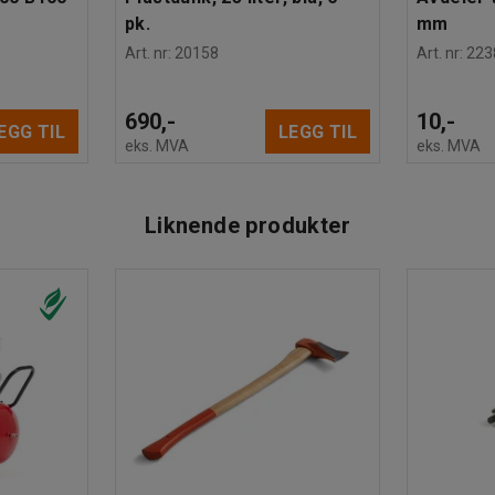
pk.
mm
Art. nr
:
20158
Art. nr
:
223
690,-
10,-
EGG TIL
LEGG TIL
eks. MVA
eks. MVA
Liknende produkter