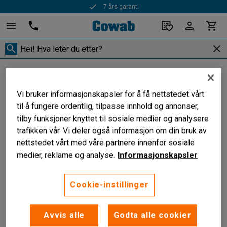
7 års garanti
Skittentøyshåndtering
Skittentøysskap
Skittentøysskap
Vi bruker informasjonskapsler for å få nettstedet vårt
til å fungere ordentlig, tilpasse innhold og annonser,
tilby funksjoner knyttet til sosiale medier og analysere
trafikken vår. Vi deler også informasjon om din bruk av
Filtrer
Sorter
nettstedet vårt med våre partnere innenfor sosiale
medier, reklame og analyse.
Informasjonskapsler
1 produkter
Cookie-instillinger
Avvis alle
Godta alle cookier