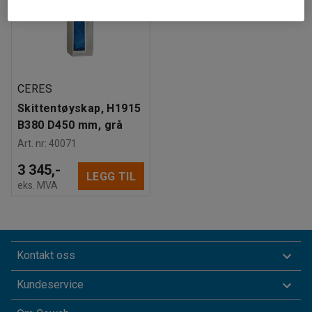
CERES
Skittentøyskap, H1915
B380 D450 mm, grå
Art. nr
:
40071
3 345,-
LEGG TIL
eks. MVA
Kontakt oss
Kundeservice