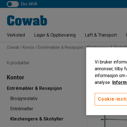
eks. MVA
Verksted
Lager & Oppbevaring
Løft & Transport
Cowab
Kontor
Entrémøbler & Resepsjon
Kleshengere & Skohyll
Klesstativ m
Vi bruker informa
6 produkter
annonser, tilby f
Hovedfarge
Le
informasjon om d
Kontor
analyse.
Inform
Entrémøbler & Resepsjon
Brosjyrestativ
Cookie-insti
Entrématter
Kleshengere & Skohyller