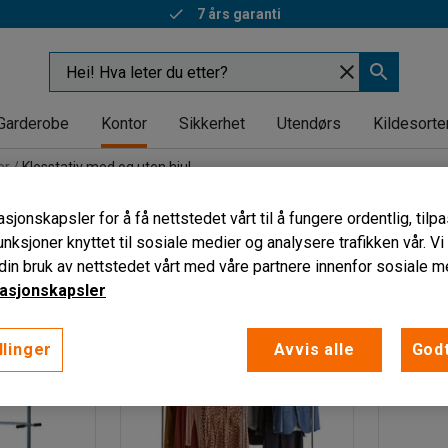
7 års garanti
Garderobe
Kontor
Sikkerhet
Utendørs
Kildesorte
er
Klesstativ med og uten hjul
ed og uten hjul
sjonskapsler for å få nettstedet vårt til å fungere ordentlig, til
unksjoner knyttet til sosiale medier og analysere trafikken vår. V
ngde
Høyde
Bredde
Materiale
Vis flere filtre
in bruk av nettstedet vårt med våre partnere innenfor sosiale m
asjonskapsler
llinger
Avvis alle
Godt