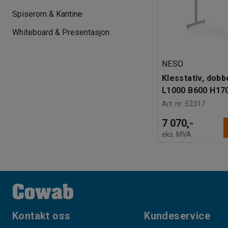
Spiserom & Kantine
Whiteboard & Presentasjon
NESO
Klesstativ, dobbe
L1000 B600 H17
Art. nr
:
52317
7 070,-
eks. MVA
Kontakt oss
Kundeservice