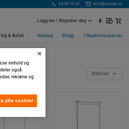
63 94 76 60
info@cowab.no
Logg inn / Registrer deg
ring & Avfall
Katalog
Blogg
Tilbudsforespørsel
passe innhold og
i deler også
Anbefalt
edier, reklame og
a alle cookier