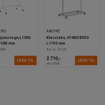
ERO
KALYKE
sjonsvogn,L1050
Klesstativ, H1800 B550
1580 mm
L1150 mm
3088
Art. nr
:
73128
-
2 710,-
LEGG TIL
LEGG TIL
eks. MVA