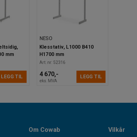
NESO
ltsidig,
Klesstativ, L1000 B410
00 mm
H1700 mm
Art. nr
:
52316
4 670,-
LEGG TIL
LEGG TIL
eks. MVA
Om Cowab
Vilkår