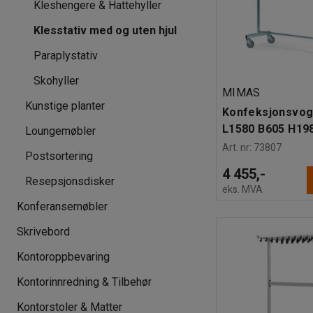
Kleshengere & Hattehyller
Klesstativ med og uten hjul
Paraplystativ
Skohyller
MIMAS
Kunstige planter
Konfeksjonsvogn
L1580 B605 H19
Loungemøbler
Art. nr
:
73807
Postsortering
4 455,-
Resepsjonsdisker
eks. MVA
Konferansemøbler
Skrivebord
Kontoroppbevaring
Kontorinnredning & Tilbehør
Kontorstoler & Matter