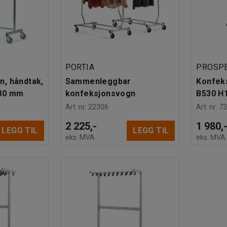
PORTIA
PROSP
, håndtak,
Sammenleggbar
Konfek
80 mm
konfeksjonsvogn
B530 H
Art. nr
:
22306
Art. nr
:
7
2 225,-
1 980,
LEGG TIL
LEGG TIL
eks. MVA
eks. MVA