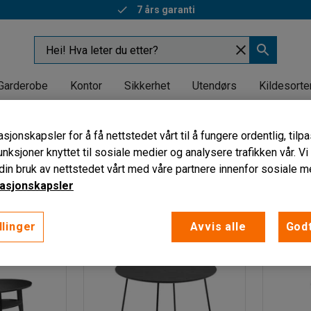
7 års garanti
Garderobe
Kontor
Sikkerhet
Utendørs
Kildesorte
ord
sjonskapsler for å få nettstedet vårt til å fungere ordentlig, til
unksjoner knyttet til sosiale medier og analysere trafikken vår. V
in bruk av nettstedet vårt med våre partnere innenfor sosiale m
Hovedfarge understell
Lengde
Høyde
Bredd
asjonskapsler
llinger
Avvis alle
Godt