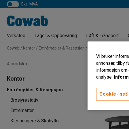
eks. MVA
Verksted
Lager & Oppbevaring
Løft & Transport
Cowab
Kontor
Entrémøbler & Resepsjon
Loungemøbler
Sofab
Vi bruker informa
Sofabord
annonser, tilby f
4 produkter
informasjon om d
Hovedfarge bordplate
analyse.
Inform
Kontor
Entrémøbler & Resepsjon
Cookie-insti
Brosjyrestativ
Entrématter
Kleshengere & Skohyller