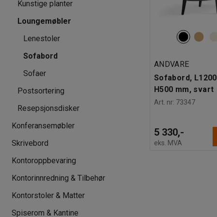
Kunstige planter
Loungemøbler
Lenestoler
Sofabord
ANDVARE
Sofaer
Sofabord, L1200
H500 mm, svart
Postsortering
Art. nr
:
73347
Resepsjonsdisker
Konferansemøbler
5 330,-
Skrivebord
eks. MVA
Kontoroppbevaring
Kontorinnredning & Tilbehør
Kontorstoler & Matter
Spiserom & Kantine