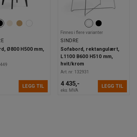
Finnes i flere varianter
RE
SINDRE
rd, Ø800 H500 mm,
Sofabord, rektangulært,
L1100 B600 H510 mm,
hvit/krom
5449
Art. nr
:
132931
-
4 435,-
LEGG TIL
LEGG TIL
eks. MVA