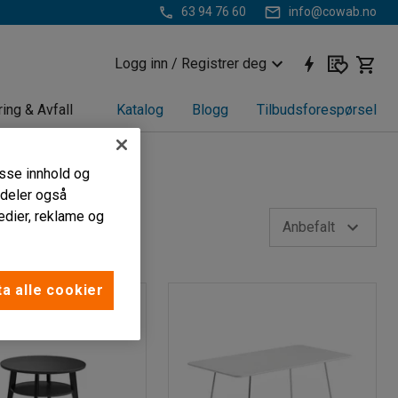
63 94 76 60
info@cowab.no
Logg inn / Registrer deg
ring & Avfall
Katalog
Blogg
Tilbudsforespørsel
passe innhold og
i deler også
edier, reklame og
e
Vis flere filtre
Anbefalt
a alle cookier