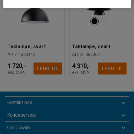
Taklampe, svart
Taklampe, svart
Art. nr
:
383142
Art. nr
:
383362
1 720,-
4 310,-
LEGG TIL
LEGG TIL
eks. MVA
eks. MVA
Kontakt oss
Kundeservice
Om Cowab