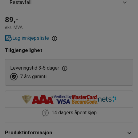
Restavfall
Brennbart materiale
89,-
eks. MVA
Farget glass
Lag innkjøpsliste
Hageavfall
Tilgjengelighet
Harde plastforpakninger
Kartong
Leveringstid 3
5 dager
‑
7 års garanti
Klart glass
Lysrør
Metall
14 dagers åpent kjøp
Myke plastforpakninger
Organisk materiale
Produktinformasjon