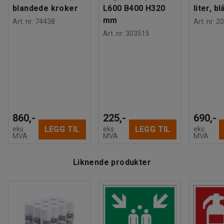
blandede kroker
L600 B400 H320
liter, bl
mm
Art. nr
:
74438
Art. nr
:
20
Art. nr
:
303515
860,-
225,-
690,-
LEGG TIL
LEGG TIL
eks.
eks.
eks.
MVA
MVA
MVA
Liknende produkter