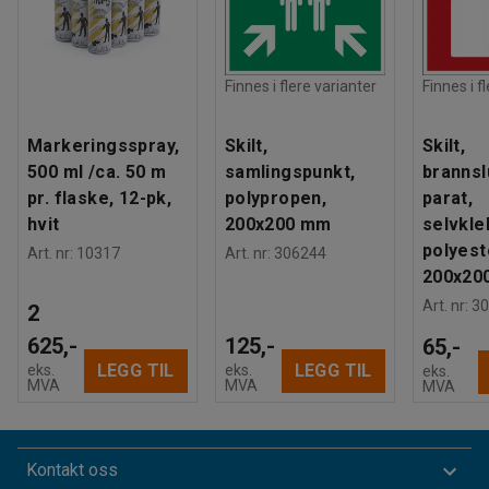
Finnes i flere varianter
Finnes i f
Markeringsspray,
Skilt,
Skilt,
500 ml /ca. 50 m
samlingspunkt,
brannsl
pr. flaske, 12-pk,
polypropen,
parat,
hvit
200x200 mm
selvkl
polyest
Art. nr
:
10317
Art. nr
:
306244
200x20
Art. nr
:
30
2
625,-
125,-
65,-
LEGG TIL
LEGG TIL
eks.
eks.
eks.
MVA
MVA
MVA
Kontakt oss