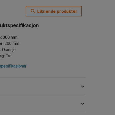
Papir
Restavf
Liknende produkter
Tre
uktspesifikasjon
e
:
300
mm
de
:
300
mm
e
:
Oransje
ng
:
Tre
spesifikasjoner
d hjelp av klistremerker for avfallsbeholdere. Du