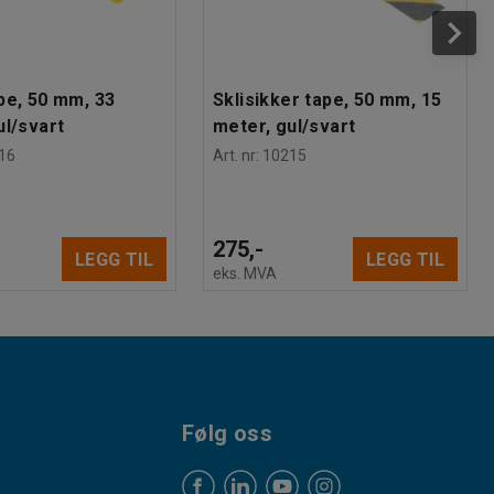
pe, 50 mm, 33
Sklisikker tape, 50 mm, 15
ul/svart
meter, gul/svart
16
Art. nr
:
10215
275,-
LEGG TIL
LEGG TIL
eks. MVA
Følg oss