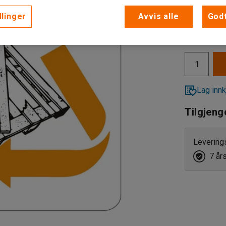
llinger
Avvis alle
Godt
Brennba
89,-
eks. MVA
Farget 
Hageavf
Harde p
Lag innk
Kartong
Tilgjeng
Klart gl
Levering
Lysrør
7 år
Metall
Myke pl
Organis