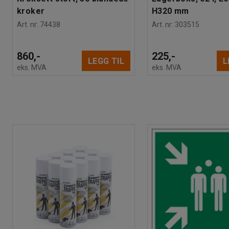
kroker
H320 mm
Art. nr
:
74438
Art. nr
:
303515
860,-
225,-
LEGG TIL
L
eks. MVA
eks. MVA