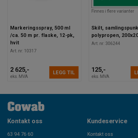
Finnes i flere varianter
Markeringsspray, 500 ml
Skilt, samlingspunk
/ca. 50 m pr. flaske, 12-pk,
polypropen, 200x
hvit
Art. nr
:
306244
Art. nr
:
10317
2 625,-
125,-
LEGG TIL
L
eks. MVA
eks. MVA
Kontakt oss
Kundeservice
63 94 76 60
Kontakt oss