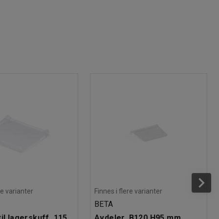
re varianter
Finnes i flere varianter
BETA
il lagerskuff, 115
Avdeler, B120 H95 mm