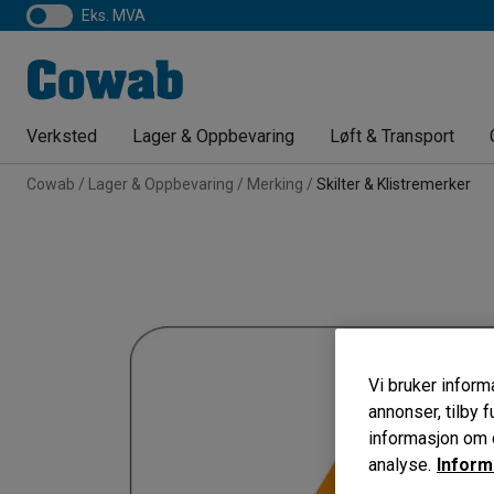
eks. MVA
Verksted
Lager & Oppbevaring
Løft & Transport
Cowab
Lager & Oppbevaring
Merking
Skilter & Klistremerker
Vi bruker informa
annonser, tilby f
informasjon om d
analyse.
Inform