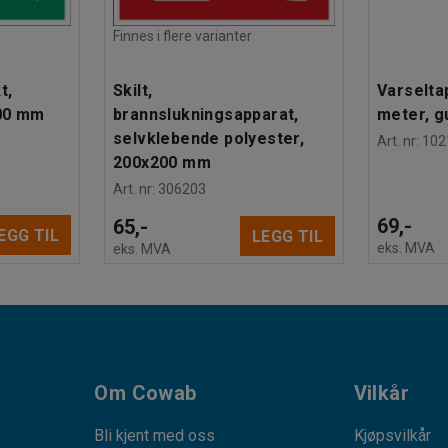
Finnes i flere varianter
t,
Skilt,
Varselta
200 mm
brannslukningsapparat,
meter, g
selvklebende polyester,
Art. nr
:
102
200x200 mm
Art. nr
:
306203
69,-
65,-
EGG TIL
LEGG TIL
eks. MVA
eks. MVA
Om Cowab
Vilkår
Bli kjent med oss
Kjøpsvilkår