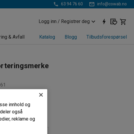
63 94 76 60
info@cowab.no
Logg inn / Registrer deg
ring & Avfall
Katalog
Blogg
Tilbudsforespørsel
orteringsmerke
361
nde dekaler
 kildesorteringen
passe innhold og
iver
i deler også
edier, reklame og