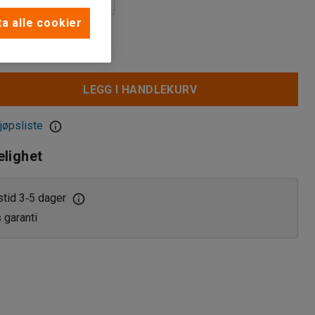
a alle cookier
rt materiale
glass
LEGG I HANDLEKURV
all
lastforpakninger
jøpsliste
elighet
ass
stid 3
5 dager
‑
s garanti
astforpakninger
k materiale