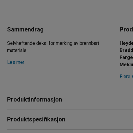
Sammendrag
Prod
Selvheftende dekal for merking av brennbart
Høyd
materiale.
Bred
Farg
Les mer
Meldi
Flere 
Produktinformasjon
Gjør kildesorteringen enkel og kast rett ting på rett plass me
Produktspesifikasjon
kan enkelt merke opp ulike beholdere til forskjellig avfall.
Høyde
:
300
mm