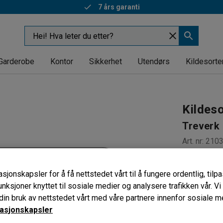
7 års garanti
Garderobe
Kontor
Sikkerhet
Utendørs
Kildesorte
Kildes
Treverk
Art. nr
:
210
Selvhefte
Forenkler
sjonskapsler for å få nettstedet vårt til å fungere ordentlig, til
Flere mot
unksjoner knyttet til sosiale medier og analysere trafikken vår. V
in bruk av nettstedet vårt med våre partnere innenfor sosiale m
Melding
asjonskapsler
Tre