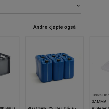
ute
bart materiale, farget glass,
Andre kjøpte også
Finnes i fle
GAMMA
600 B400
Plastdunk, 25 liter, blå, 6-
Avdeler t