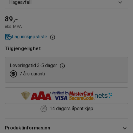
Hageavfall
Brennbart materiale
89,-
eks. MVA
Farget glass
Lag innkjøpsliste
Hageavfall
Tilgjengelighet
Harde plastforpakninger
Kartong
Leveringstid 3
5 dager
‑
7 års garanti
Klart glass
Lysrør
Metall
14 dagers åpent kjøp
Myke plastforpakninger
Organisk materiale
Produktinformasjon