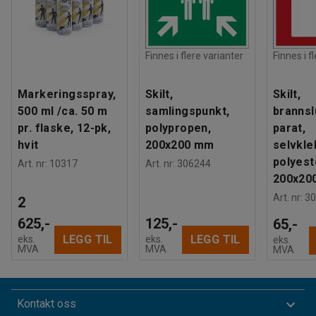
Finnes i flere varianter
Finnes i f
Markeringsspray,
Skilt,
Skilt,
500 ml /ca. 50 m
samlingspunkt,
brannsl
pr. flaske, 12-pk,
polypropen,
parat,
hvit
200x200 mm
selvkl
polyest
Art. nr
:
10317
Art. nr
:
306244
200x20
Art. nr
:
30
2
625,-
125,-
65,-
LEGG TIL
LEGG TIL
eks.
eks.
eks.
MVA
MVA
MVA
Kontakt oss