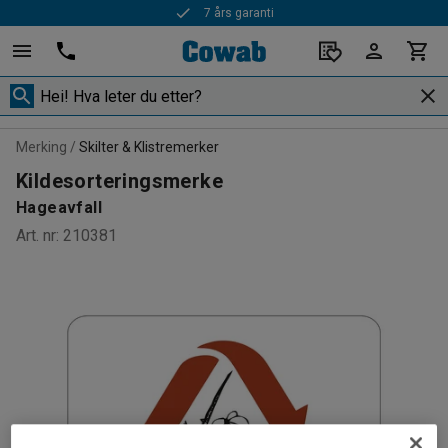
7 års garanti
Merking
Skilter & Klistremerker
Kildesorteringsmerke
Hageavfall
Art. nr
:
210381