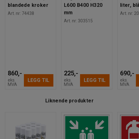
blandede kroker
L600 B400 H320
liter, bl
mm
Art. nr
:
74438
Art. nr
:
20
Art. nr
:
303515
860,-
225,-
690,-
LEGG TIL
LEGG TIL
eks.
eks.
eks.
MVA
MVA
MVA
Liknende produkter