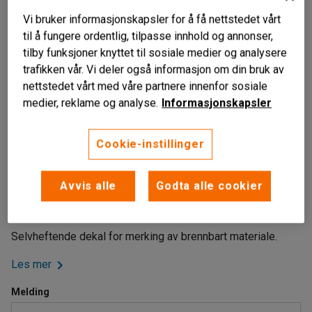
Vi bruker informasjonskapsler for å få nettstedet vårt
til å fungere ordentlig, tilpasse innhold og annonser,
tilby funksjoner knyttet til sosiale medier og analysere
trafikken vår. Vi deler også informasjon om din bruk av
nettstedet vårt med våre partnere innenfor sosiale
medier, reklame og analyse.
Informasjonskapsler
Cookie-instillinger
Liknende produkter
Selvheftende dekaler
Avvis alle
Godta alle cookier
Forenkler kildesorteringen
Flere motiver
Selvheftende dekal for merking av brennbart materiale.
Les mer
Melding