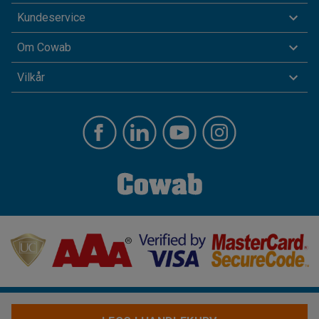
Kundeservice
Om Cowab
Vilkår