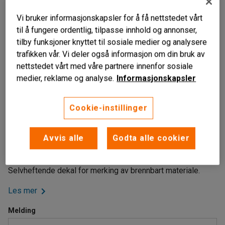
Vi bruker informasjonskapsler for å få nettstedet vårt
til å fungere ordentlig, tilpasse innhold og annonser,
tilby funksjoner knyttet til sosiale medier og analysere
trafikken vår. Vi deler også informasjon om din bruk av
nettstedet vårt med våre partnere innenfor sosiale
medier, reklame og analyse.
Informasjonskapsler
Cookie-instillinger
Selvheftende dekaler
Avvis alle
Godta alle cookier
Forenkler kildesorteringen
Flere motiver
Selvheftende dekal for merking av brennbart materiale.
Les mer
Melding