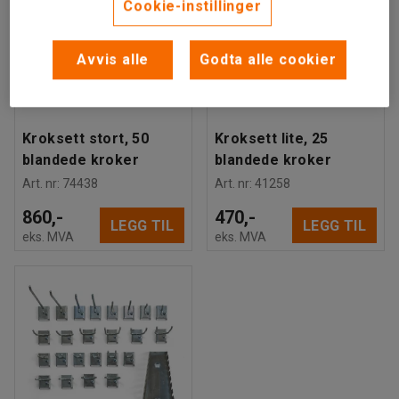
Cookie-instillinger
Avvis alle
Godta alle cookier
Kroksett stort, 50
Kroksett lite, 25
blandede kroker
blandede kroker
Art. nr
:
74438
Art. nr
:
41258
860,-
470,-
LEGG TIL
LEGG TIL
eks. MVA
eks. MVA