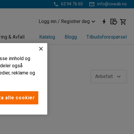
63 94 76 60
info@cowab.no
Logg inn / Registrer deg
ring & Avfall
Katalog
Blogg
Tilbudsforespørsel
passe innhold og
i deler også
edier, reklame og
Anbefalt
a alle cookier