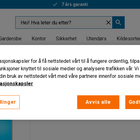
7 års garanti
Garderobe
Kontor
Sikkerhet
Utendørs
Kildesorte
seskjermer
sjonskapsler for å få nettstedet vårt til å fungere ordentlig, til
mer
unksjoner knyttet til sosiale medier og analysere trafikken vår. V
in bruk av nettstedet vårt med våre partnere innenfor sosiale m
asjonskapsler
llinger
Avvis alle
Godt