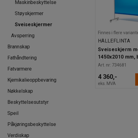
Maskinbeskyttelse
Støyskjermer
Sveiseskjermer
Finnes i flere variant
Avsperring
HÄLLEFLINTA
Brannskap
Sveiseskjerm me
1450x2010 mm, b
Fathåndtering
Art. nr
:
734681
Fatvarmere
4 360,-
Kjemikalieoppbevaring
eks. MVA
Nøkkelskap
Beskyttelsesutstyr
Speil
Påkjøringsbeskyttelse
Verdiskap