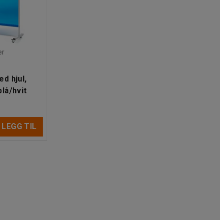
er
d hjul,
lå/hvit
LEGG TIL