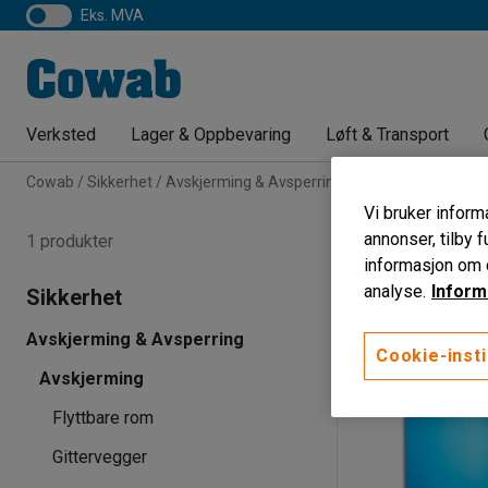
eks. MVA
Verksted
Lager & Oppbevaring
Løft & Transport
Cowab
Sikkerhet
Avskjerming & Avsperring
Avskjerming
Svei
Vi bruker informa
Sveiseskjer
annonser, tilby f
1 produkter
informasjon om d
Høyde
Bredde
analyse.
Inform
Sikkerhet
Avskjerming & Avsperring
Cookie-insti
Avskjerming
Flyttbare rom
Gittervegger