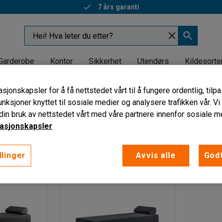
7 års garanti
Garderobe
Kontor
Sikkerhet
Utendørs
Kildesorte
sjonskapsler for å få nettstedet vårt til å fungere ordentlig, til
nker
unksjoner knyttet til sosiale medier og analysere trafikken vår. V
in bruk av nettstedet vårt med våre partnere innenfor sosiale m
Bredde
Materiale
asjonskapsler
llinger
Avvis alle
Godt