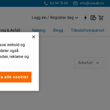
63 94 76 60
info@cowab.no
Logg inn / Registrer deg
ring & Avfall
Katalog
Blogg
Tilbudsforespørsel
passe innhold og
i deler også
edier, reklame og
Anbefalt
a alle cookier