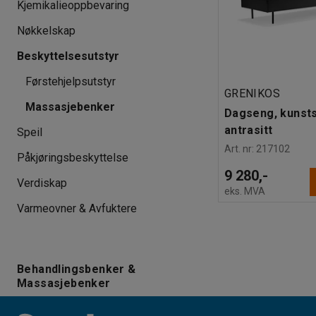
Kjemikalieoppbevaring
Nøkkelskap
Beskyttelsesutstyr
Førstehjelpsutstyr
GRENIKOS
Massasjebenker
Dagseng, kunsts
antrasitt
Speil
Art. nr
:
217102
Påkjøringsbeskyttelse
9 280,-
Verdiskap
eks. MVA
Varmeovner & Avfuktere
Behandlingsbenker &
Massasjebenker