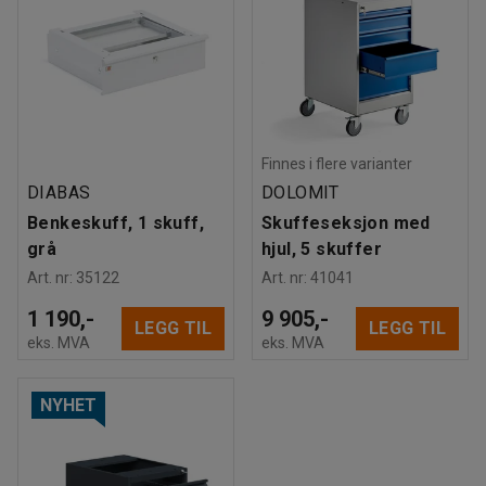
Finnes i flere varianter
DIABAS
DOLOMIT
Benkeskuff, 1 skuff,
Skuffeseksjon med
grå
hjul, 5 skuffer
Art. nr
:
35122
Art. nr
:
41041
1 190,-
9 905,-
LEGG TIL
LEGG TIL
eks. MVA
eks. MVA
NYHET