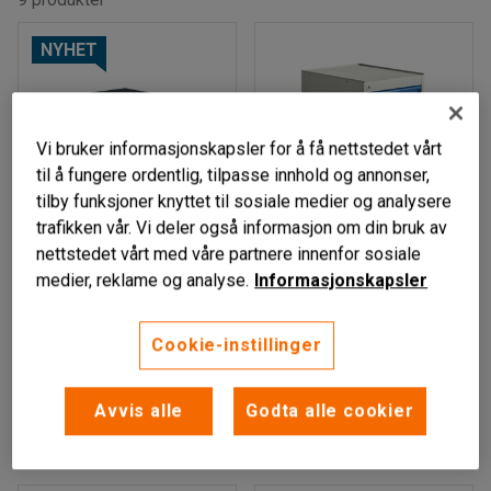
NYHET
Vi bruker informasjonskapsler for å få nettstedet vårt
til å fungere ordentlig, tilpasse innhold og annonser,
tilby funksjoner knyttet til sosiale medier og analysere
trafikken vår. Vi deler også informasjon om din bruk av
Finnes i flere varianter
Finnes i flere varianter
nettstedet vårt med våre partnere innenfor sosiale
DIABAS
DOLOMIT
medier, reklame og analyse.
Informasjonskapsler
Industriell
Skuffeseksjon,
skuffeseksjon, under
gulvmodell, 6 skuffer
Cookie-instillinger
benk, 2 skuffer
Art. nr
:
41011
Art. nr
:
221341
Avvis alle
Godta alle cookier
2 585,-
9 135,-
LEGG TIL
LEGG TIL
eks. MVA
eks. MVA