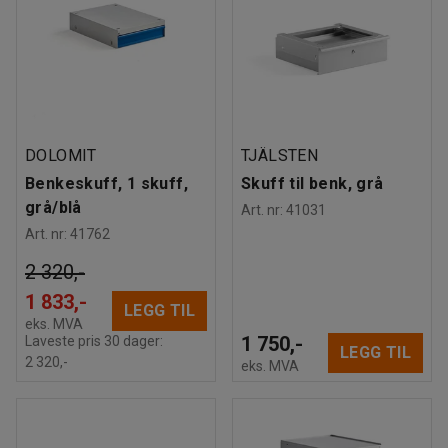
DOLOMIT
TJÄLSTEN
Benkeskuff, 1 skuff,
Skuff til benk, grå
grå/blå
Art. nr
:
41031
Art. nr
:
41762
2 320,-
1 833,-
LEGG TIL
eks. MVA
1 750,-
Laveste pris 30 dager:
LEGG TIL
2 320,-
eks. MVA