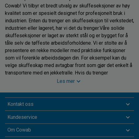
Cowab! Vi tilbyr et bredt utvalg av skuffeseksjoner av høy
kvalitet som er spesielt designet for profesjonelt bruk i
industrien. Enten du trenger en skuffeseksjon til verkstedet,
industrien eller lageret, har vi det du trenger.Våre solide
skuffeseksjoner er laget av sterkt stål og er bygget for å
tåle selv de tøffeste arbeidsforholdene. Vi er stolte av å
presentere en rekke modeller med praktiske funksjoner
som vil forenkle arbeidsdagen din. For eksempel kan du
velge skuffeskap med avtagbar front som gjør det enkelt å
transportere med en jekketralle. Hvis du trenger
fleksibilitet, tilbyr vi også skuffeskap med hjul, slik at du
Les mer
enkelt kan flytte dem dit du trenger dem.Uansett behov har
vi en skuffeseksjon som passer for deg. Vi har et bredt
utvalg av profesjonelle skuffeseksjoner som kan tilpasses
Kontakt oss
i henhold til antall skuffer, belastningsevne og mål. Vårt
Kundeservice
sortiment inkluderer skuffeskap med alt fra et par skuffer
til 9 skuffer, og vi tilbyr ulike maksbelastninger for å
Om Cowab
imøtekomme dine behov. Skuffeseksjonene fås også i