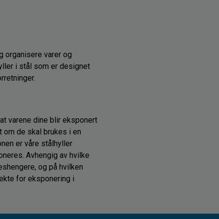
og organisere varer og
yller i stål som er designet
rretninger.
at varene dine blir eksponert
tt om de skal brukes i en
onen er våre stålhyller
oneres. Avhengig av hvilke
leshengere, og på hvilken
ekte for eksponering i
vis du trenger hjelp til å