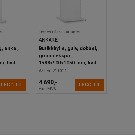
er
Finnes i flere varianter
ANKARE
g, enkel,
Butikkhylle, gulv, dobbel,
grunnseksjon,
m, hvit
1588x900x1050 mm, hvit
Art. nr
:
211021
4 690,-
LEGG TIL
LEGG TIL
eks. MVA