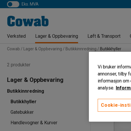
eks. MVA
Verksted
Lager & Oppbevaring
Løft & Transport
Cowab
Lager & Oppbevaring
Butikkinnredning
Butikkhyller
Butikkhyller
2 produkter
Vi bruker informa
annonser, tilby f
Høyde
Bredde
Lager & Oppbevaring
informasjon om d
analyse.
Inform
Butikkinnredning
Butikkhyller
Cookie-insti
Gatebukker
Handlevogner & Kurver