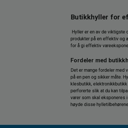
Butikkhyller for 
Hyller er en av de viktigste
produkter på en effektiv og a
for å gi effektiv vareekspone
Fordeler med butikkhy
Det er mange fordeler med vå
på en pen og sikker måte. Hyl
klesbutikk, elektronikkbutikk 
perforerte slik at du kan ti
varer som skal eksponeres i b
høyde disse hylletilbehørene
butikken og lar deg skape et 
finne riktig butikkhylle, ta 