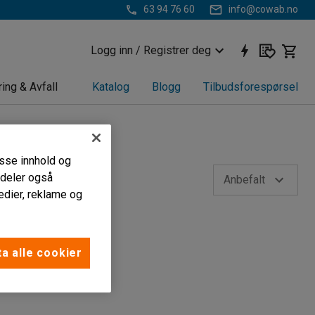
63 94 76 60
info@cowab.no
Logg inn / Registrer deg
ring & Avfall
Katalog
Blogg
Tilbudsforespørsel
passe innhold og
i deler også
Anbefalt
edier, reklame og
a alle cookier