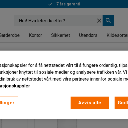
7 års garanti
Garderobe
Kontor
Sikkerhet
Utendørs
Kildesorte
sjonskapsler for å få nettstedet vårt til å fungere ordentlig, til
unksjoner knyttet til sosiale medier og analysere trafikken vår. V
Dybde
Seksjon
in bruk av nettstedet vårt med våre partnere innenfor sosiale m
asjonskapsler
llinger
Avvis alle
Godt