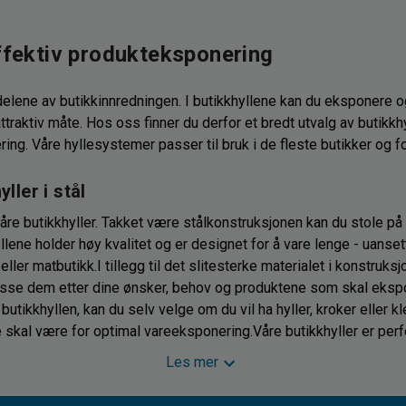
effektiv produkteksponering
 delene av butikkinnredningen. I butikkhyllene kan du eksponere 
ttraktiv måte. Hos oss finner du derfor et bredt utvalg av butikkh
ring. Våre hyllesystemer passer til bruk i de fleste butikker og fo
ller i stål
re butikkhyller. Takket være stålkonstruksjonen kan du stole på 
lene holder høy kvalitet og er designet for å vare lenge - uanse
eller matbutikk.I tillegg til det slitesterke materialet i konstruksj
lpasse dem etter dine ønsker, behov og produktene som skal eksp
utikkhyllen, kan du selv velge om du vil ha hyller, kroker eller k
 skal være for optimal vareeksponering.Våre butikkhyller er perf
butikkmiljø som er både profesjonelt og tiltrekkende for kunder. H
Les mer
gjerne kontakt med oss på Cowab!