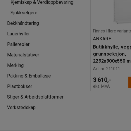
Kjemiskap & Verdioppbevaring
Sjokkselgere
Dekkhåndtering
Finnes i flere variant
Lagerhyller
ANKARE
Pallereoler
Butikkhylle, veg
grunnseksjon,
Materialstativer
2292x900x550 m
Merking
Art. nr
:
211011
Pakking & Emballasje
3 610,-
Plastbokser
eks. MVA
Stiger & Arbeidsplattformer
Verkstedskap