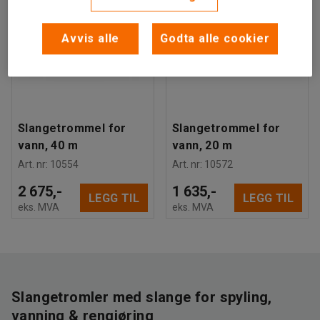
Avvis alle
Godta alle cookier
Slangetrommel for
Slangetrommel for
vann, 40 m
vann, 20 m
Art. nr
:
10554
Art. nr
:
10572
2 675,-
1 635,-
LEGG TIL
LEGG TIL
eks. MVA
eks. MVA
Slangetromler med slange for spyling,
vanning & rengjøring