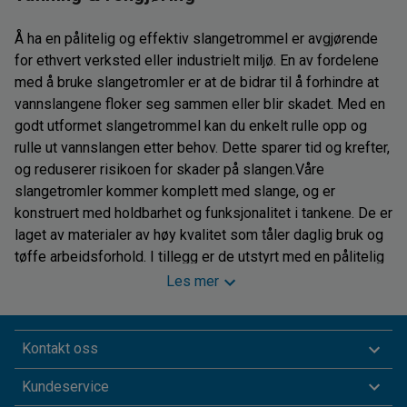
Å ha en pålitelig og effektiv slangetrommel er avgjørende
for ethvert verksted eller industrielt miljø. En av fordelene
med å bruke slangetromler er at de bidrar til å forhindre at
vannslangene floker seg sammen eller blir skadet. Med en
godt utformet slangetrommel kan du enkelt rulle opp og
rulle ut vannslangen etter behov. Dette sparer tid og krefter,
og reduserer risikoen for skader på slangen.Våre
slangetromler kommer komplett med slange, og er
konstruert med holdbarhet og funksjonalitet i tankene. De er
laget av materialer av høy kvalitet som tåler daglig bruk og
tøffe arbeidsforhold. I tillegg er de utstyrt med en pålitelig
mekanisme for enkel rulling inn og ut av slangen. Uansett
Les mer
om du skal vanne, spyle eller rengjøre, er det praktisk å ha
en slangetrommel lett tilgjengelig. Slangetrommelen kan
enkelt monteres på veggen eller taket, slik at den ikke tar
Kontakt oss
opp verdifull gulvplass. Dette frigjør plass til andre
Kundeservice
verkstedverktøy og maskiner, samtidig som det reduserer