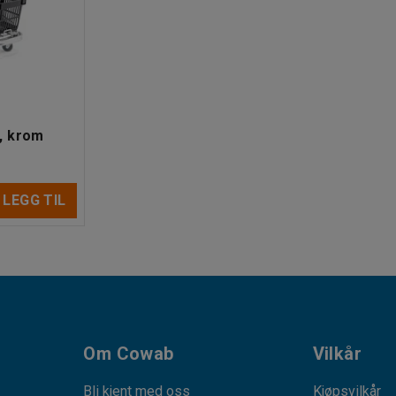
, krom
LEGG TIL
Om Cowab
Vilkår
Bli kjent med oss
Kjøpsvilkår