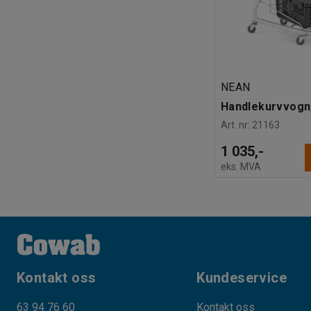
NEAN
Handlekurvvogn
Art. nr
:
21163
1 035,-
eks. MVA
Kontakt oss
Kundeservice
63 94 76 60
Kontakt oss