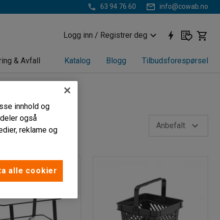
63 94 76 60
info@cowab.no
Logg inn / Registrer deg
ring & Avfall
Katalog
Blogg
Tilbudsforespørsel
passe innhold og
i deler også
Anbefalt
edier, reklame og
a alle cookier