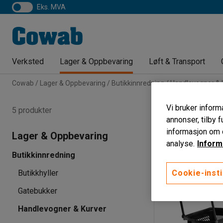
eks. MVA
Verksted
Lager & Oppbevaring
Løft & Transport
Cowab
Lager & Oppbevaring
Butikkinnredning
Handlevogner & 
Handlekurve
Vi bruker informa
5 produkter
annonser, tilby f
Hovedfarge
Le
informasjon om d
Lager & Oppbevaring
analyse.
Inform
Butikkinnredning
Cookie-insti
Butikkhyller
Gatebukker
Handlevogner & Kurver