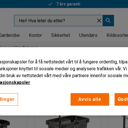
7 års garanti
Garderobe
Kontor
Sikkerhet
Utendørs
Kildesorte
Kurver
Handlekurver
r
sjonskapsler for å få nettstedet vårt til å fungere ordentlig, til
unksjoner knyttet til sosiale medier og analysere trafikken vår. V
ngde
Høyde
Bredde
Volum
Vis flere filtre
in bruk av nettstedet vårt med våre partnere innenfor sosiale m
asjonskapsler
llinger
Avvis alle
Godt