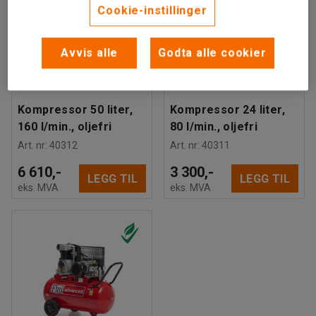
Cookie-instillinger
Avvis alle
Godta alle cookier
Kompressor 50 liter,
Kompressor 24 liter,
160 l/min., oljefri
80 l/min., oljefri
Art. nr
:
40312
Art. nr
:
40311
6 610,-
3 300,-
LEGG TIL
LEGG TIL
eks. MVA
eks. MVA