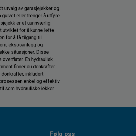
edt utvalg av garasjejekker og
gulvet eller trenger å utføre
asjejekk er et uunnværlig
 utviklet for å kunne løfte
 for å få tilgang til
stem, eksosanlegg og
rekke situasjoner. Disse
e overflater. En hydraulisk
timent finner du donkrafter
donkrafter, inkludert
eprosessen enkel og effektiv.
til som hydrauliske jekker.
fter er konstruert for å tåle
n av det godset du skal løfte.
rafter som kan løfte opptil
ndterer tungt gods
 når du arbeider med tunge
produkter. Vi tilbyr et bredt
Følg oss