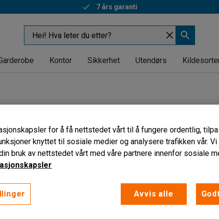
7 års garanti
Garderobe
Kontor
Sikkerhet
Utendørs
Kildesorte
nimum høyde
Maksbelastning
Hydraulisk
sjonskapsler for å få nettstedet vårt til å fungere ordentlig, til
unksjoner knyttet til sosiale medier og analysere trafikken vår. V
in bruk av nettstedet vårt med våre partnere innenfor sosiale m
asjonskapsler
llinger
Avvis alle
Godt