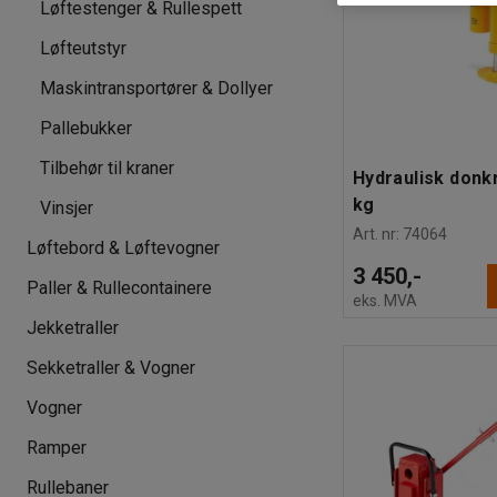
Løftestenger & Rullespett
Løfteutstyr
Maskintransportører & Dollyer
Pallebukker
Tilbehør til kraner
Hydraulisk donkr
kg
Vinsjer
Art. nr
:
74064
Løftebord & Løftevogner
3 450,-
Paller & Rullecontainere
eks. MVA
Jekketraller
Sekketraller & Vogner
Vogner
Ramper
Rullebaner