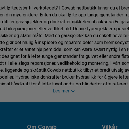
ivt løfteutstyr til verkstedet? I Cowab nettbutikk finner du et br
en din mye enklere. Enten du skal løfte opp tunge gjenstander fra 
 ditt, er garasjejekker og donkrafter nøkkelen til suksess.En gar
ed bilreparasjoner eller vedlikehold. Denne typen jekk er spesielt
 sikker og stabil måte. Med en garasjejekk kan du enkelt heve bilen
ette gjør det mulig å inspisere og reparere deler som bremsesy
krafter er et annet hjelpemiddel som kan være svært nyttig i en 
designet for å løfte tunge gjenstander fra gulvet eller andre flat
 til alle slags reparasjoner, vedlikehold og montering. I vårt sor
liggende og skråstilt.Cowab nettbutikk tilbyr et bredt utvalg av 
eller. Hydrauliske donkrafter bruker hydraulikk for å gjøre løft
mal håndkraft for å løfte tungt gods, og blir derfor ofte referert 
, bruker ofte en handsveiv for å løfte godset. Begge typer donkra
Les mer
itet.Når du velger en donkraft, er det viktig å ta hensyn til vekte
u donkrafter med forskjellige kapasiteter, inkludert solide donk
raftene er ideelle for industrien eller andre virksomheter som hå
r å vare og gir deg den stabiliteten og påliteligheten du trenger
s Cowab kan du være trygg på at du får høy kvalitet og pålitelige 
Om Cowab
Vilkår