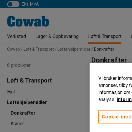
eks. MVA
Verksted
Lager & Oppbevaring
Løft & Transport
Cowab
Løft & Transport
Løftehjelpemidler
Donkrafter
Donkrafter
6 produkter
Maks høyde
Mi
Vi bruker informa
Løft & Transport
annonser, tilby f
Hjul
informasjon om d
analyse.
Inform
Løftehjelpemidler
Donkrafter
Cookie-insti
Kraner