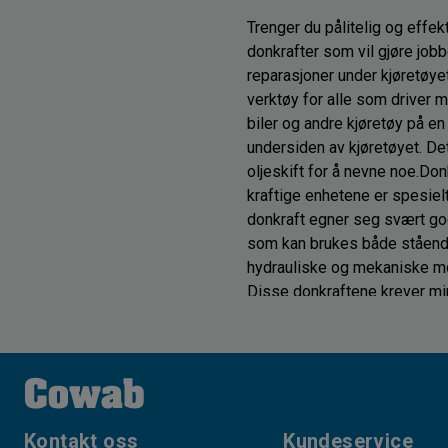
Trenger du pålitelig og effekt
donkrafter som vil gjøre jobb
reparasjoner under kjøretøyet
verktøy for alle som driver m
biler og andre kjøretøy på en
undersiden av kjøretøyet. D
oljeskift for å nevne noe.Don
kraftige enhetene er spesielt 
donkraft egner seg svært godt
som kan brukes både stående, 
hydrauliske og mekaniske mod
Disse donkraftene krever mini
Mekaniske donkrafter, derimot
tøffe forhold og har høy kapas
Hos Cowab nettbutikk finner d
10 tonn. Disse kraftige donk
regelmessig. De er bygget fo
gjenstander.Når du handler ho
Kontakt oss
Kundeservice