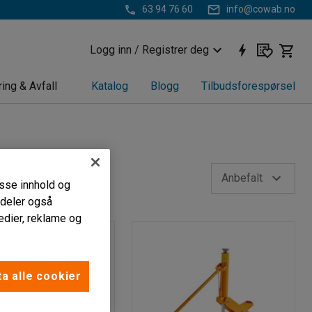
63 94 76 60
info@cowab.no
Logg inn / Registrer deg
ring & Avfall
Katalog
Blogg
Tilbudsforespørsel
Anbefalt
passe innhold og
i deler også
edier, reklame og
a alle cookier