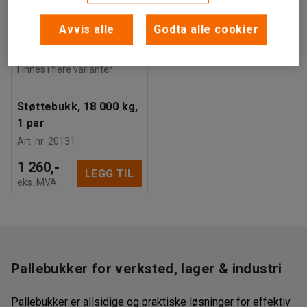
Avvis alle
Godta alle cookier
Finnes i flere varianter
Støttebukk, 18 000 kg,
1 par
Art. nr
:
20131
1 260,-
LEGG TIL
eks. MVA
Pallebukker for verksted, lager & industri
Pallebukker er allsidige og praktiske løsninger for effektiv