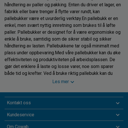
håndtering av paller og pakking. Enten du driver et lager, en
fabrikk eller bare trenger å flytte varer rundt, kan
pallebukker være et uvurderlig verktøy.En pallebukk er en
enkel, men svært nyttig innretning som brukes til å løfte
paller. Pallebukker er designet for å være ergonomiske og
enkle å bruke, samtidig som de sikrer stabil og sikker
håndtering av lasten. Pallebukkene tar også minimalt med
plass under oppbevaring.Med våre pallebukker kan du øke
effektiviteten og produktiviteten på arbeidsplassen. De
gjør det enklere å laste og losse varer, noe som sparer
både tid og krefter. Ved å bruke riktig pallebukk kan du
også redusere risikoen for skader på ansatte og varer.
Les mer
Dette er spesielt viktig når det kommer til tunge eller skjøre
laster som trenger ekstra forsiktighet under
transport.Uansett om du trenger en pallebukk for midlertidig
Kontakt oss
bruk eller som en fast del av din logistikkprosess, kan du
finne det rette utstyret i Cowab nettbutikk. Vi har lang
Kundeservice
erfaring innen lager- og logistikkutstyr, og vårt fokus er
Om Cowab