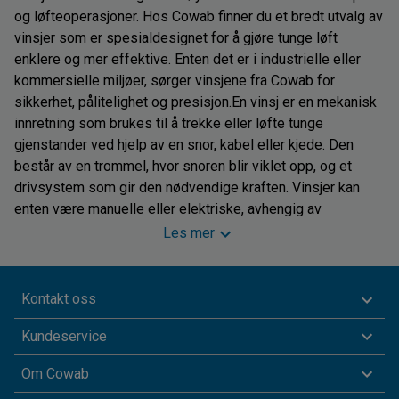
og løfteoperasjoner. Hos Cowab finner du et bredt utvalg av
vinsjer som er spesialdesignet for å gjøre tunge løft
enklere og mer effektive. Enten det er i industrielle eller
kommersielle miljøer, sørger vinsjene fra Cowab for
sikkerhet, pålitelighet og presisjon.En vinsj er en mekanisk
innretning som brukes til å trekke eller løfte tunge
gjenstander ved hjelp av en snor, kabel eller kjede. Den
består av en trommel, hvor snoren blir viklet opp, og et
drivsystem som gir den nødvendige kraften. Vinsjer kan
enten være manuelle eller elektriske, avhengig av
bruksområdet og belastningen de skal håndtere.Våre
Les mer
vinsjer er konstruert med tanke på kvalitet og holdbarhet,
og leverer topp ytelse under tøffe forhold. Enten det er på
et lager, fabrikk eller byggeplass, er vinsjer ideelle for å
Kontakt oss
håndtere materialer, utstyr og tunge gjenstander. De kan
Kundeservice
brukes til både trekk og løft, noe som gjør dem til svært
funksjonelle og fleksible løftehjelpemidler. Vi har for
Om Cowab
eksempel vinsj i aluminium, noe som gir en lav vekt