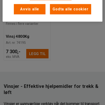
Avvis alle
Godta alle cookier
Finnes i flere varianter
Vinsj 4800Kg
Art. nr
:
74195
7 300,-
LEGG TIL
eks. MVA
Vinsjer - Effektive hjelpemidler for trekk &
løft
Vinsjer er uunnværlige verktøy når det kommer til transport