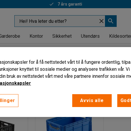
7 års garanti
Garderobe
Kontor
Sikkerhet
Utendørs
Kildesorte
Sammenleggbare bokser
bare bokser
sjonskapsler for å få nettstedet vårt til å fungere ordentlig, til
unksjoner knyttet til sosiale medier og analysere trafikken vår. V
Bredde
Volum
in bruk av nettstedet vårt med våre partnere innenfor sosiale m
asjonskapsler
llinger
Avvis alle
Godt