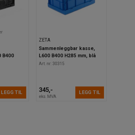
er
ZETA
r
Sammenleggbar kasse,
0 B400
L600 B400 H285 mm, blå
Art. nr
:
30315
345,-
LEGG TIL
LEGG TIL
eks. MVA