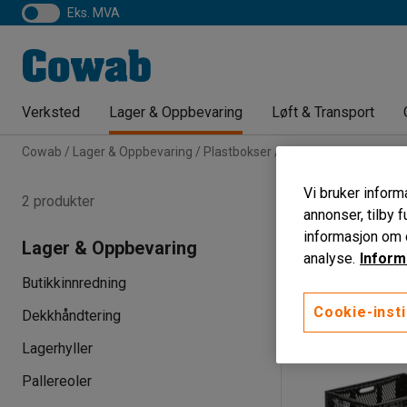
eks. MVA
Verksted
Lager & Oppbevaring
Løft & Transport
Cowab
Lager & Oppbevaring
Plastbokser
Oppbevaringskasser
Sammenlegg
Vi bruker informa
2 produkter
annonser, tilby f
Lengde
Høyde
informasjon om d
Lager & Oppbevaring
analyse.
Inform
Butikkinnredning
Cookie-insti
Dekkhåndtering
Lagerhyller
Pallereoler