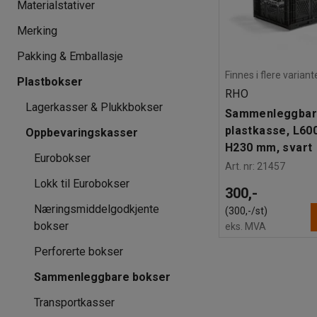
Materialstativer
Merking
Pakking & Emballasje
Finnes i flere variant
Plastbokser
RHO
Lagerkasser & Plukkbokser
Sammenleggba
plastkasse, L60
Oppbevaringskasser
H230 mm, svart
Eurobokser
Art. nr
:
21457
Lokk til Eurobokser
300,-
Næringsmiddelgodkjente
(300,-/st)
bokser
eks. MVA
Perforerte bokser
Sammenleggbare bokser
Transportkasser