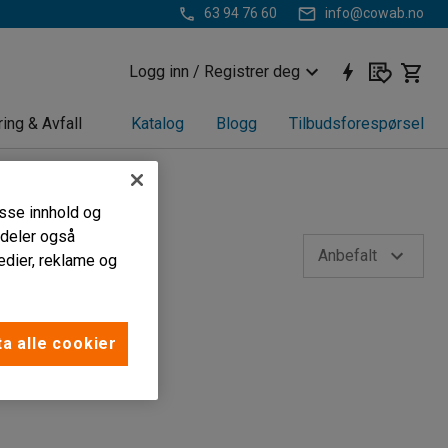
63 94 76 60
info@cowab.no
Logg inn / Registrer deg
ring & Avfall
Katalog
Blogg
Tilbudsforespørsel
passe innhold og
i deler også
Anbefalt
edier, reklame og
a alle cookier