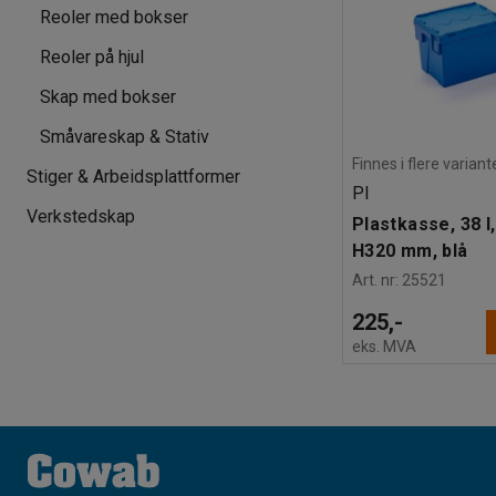
Reoler med bokser
Reoler på hjul
Skap med bokser
Småvareskap & Stativ
Finnes i flere variant
Stiger & Arbeidsplattformer
PI
Verkstedskap
Plastkasse, 38 l
H320 mm, blå
Art. nr
:
25521
225,-
eks. MVA