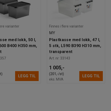
lere varianter
Finnes i flere varianter
MY
sse med lokk, 50 l,
Plastkasse med lokk, 47 l,
L600 B400 H350 mm,
5 stk, L590 B390 H310 mm,
t
transparent
2357
Art. nr
:
33143
-
1 005,-
t)
(201,-/st)
LEGG TIL
LEGG TIL
eks. MVA