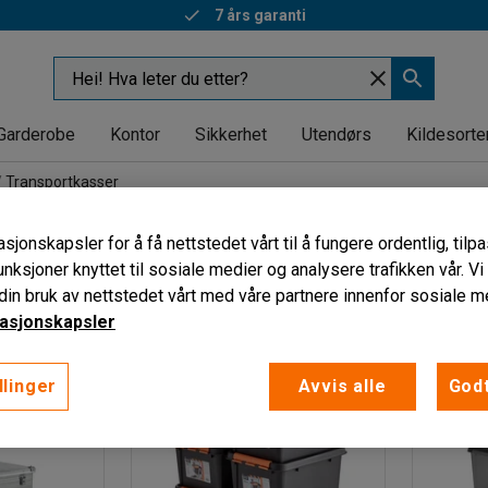
7 års garanti
Garderobe
Kontor
Sikkerhet
Utendørs
Kildesorte
Transportkasser
sser
sjonskapsler for å få nettstedet vårt til å fungere ordentlig, til
unksjoner knyttet til sosiale medier og analysere trafikken vår. V
Bredde
Volum
Stabelbar
Vis flere filtre
in bruk av nettstedet vårt med våre partnere innenfor sosiale m
asjonskapsler
llinger
Avvis alle
Godt