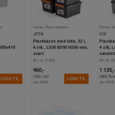
er
Finnes i flere varianter
Finnes i f
JOTA
CHI
,
Plastkasse med lokk, 32 l,
Plastka
585x410
6 stk., L500 B390 H260 mm,
4 stk, 
svart
vanntet
Art. nr
:
31402
Art. nr
:
2
960,-
1 135,
(160,-/st)
(283,75/s
LEGG TIL
LEGG TIL
eks. MVA
eks. MVA