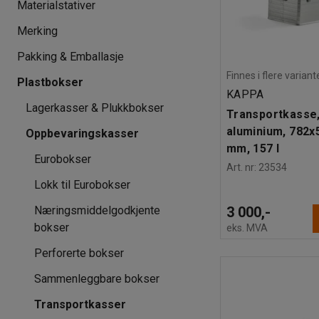
Materialstativer
Merking
Pakking & Emballasje
Finnes i flere variant
Plastbokser
KAPPA
Lagerkasser & Plukkbokser
Transportkasse
aluminium, 782x
Oppbevaringskasser
mm, 157 l
Eurobokser
Art. nr
:
23534
Lokk til Eurobokser
3 000,-
Næringsmiddelgodkjente
bokser
eks. MVA
Perforerte bokser
Sammenleggbare bokser
Transportkasser