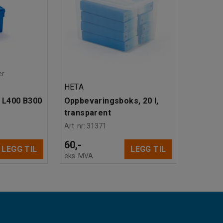
er
HETA
, L400 B300
Oppbevaringsboks, 20 l,
transparent
Art. nr
:
31371
60,-
LEGG TIL
LEGG TIL
eks. MVA