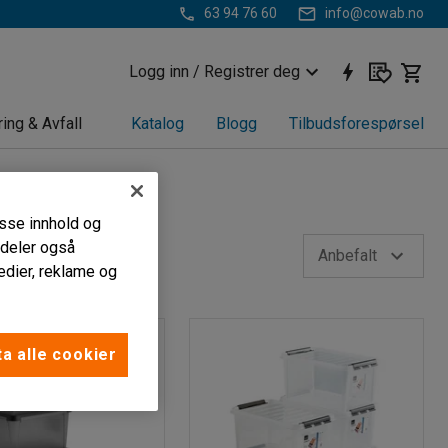
63 94 76 60
info@cowab.no
Logg inn / Registrer deg
ring & Avfall
Katalog
Blogg
Tilbudsforespørsel
passe innhold og
i deler også
Anbefalt
edier, reklame og
a alle cookier