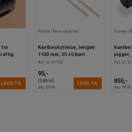
Finnes i flere varianter
Finnes i f
 for
Kantbeskyttelse, lengde:
Kantbe
raftig
1100 mm, 25 st/bunt
pigger,
Art. nr
:
31706
Art. nr
:
3
95,-
855,-
(3,80/st)
LEGG TIL
LEGG TIL
eks. MVA
eks. MVA