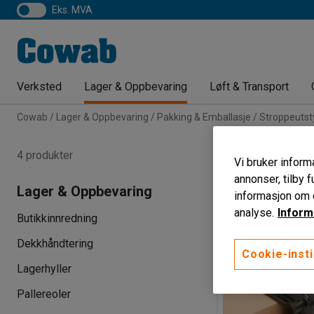
eks. MVA
Verksted
Lager & Oppbevaring
Løft & Transport
Cowab
Lager & Oppbevaring
Pakking & Emballasje
Stroppeutst
Kantbeskytt
4 produkter
Vi bruker informa
Lengde
annonser, tilby f
Lager & Oppbevaring
informasjon om d
analyse.
Inform
Butikkinnredning
Dekkhåndtering
Cookie-insti
Lagerhyller
Pallereoler