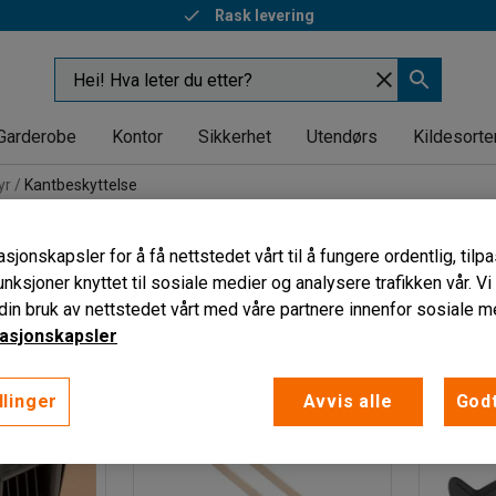
Rask levering
Garderobe
Kontor
Sikkerhet
Utendørs
Kildesorte
yr
Kantbeskyttelse
else
sjonskapsler for å få nettstedet vårt til å fungere ordentlig, til
unksjoner knyttet til sosiale medier og analysere trafikken vår. V
in bruk av nettstedet vårt med våre partnere innenfor sosiale m
asjonskapsler
llinger
Avvis alle
Godt