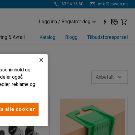
63 94 76 60
info@cowab.no
Logg inn / Registrer deg
ring & Avfall
Katalog
Blogg
Tilbudsforespørsel
passe innhold og
i deler også
Anbefalt
edier, reklame og
a alle cookier